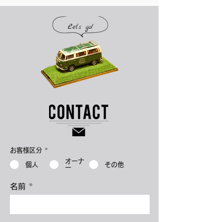
Let's go!
お客様区分
*
オーナ
個人
その他
ー
名前