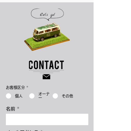
Let's go!
お客様区分
*
オーナ
個人
その他
ー
名前