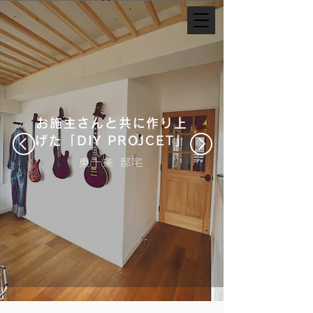
お施主さんと共に作り上
げた「DIY PROJCET」
東十条 邸宅